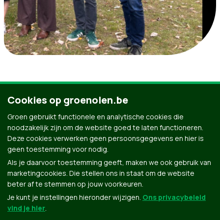
Call to
Slider
Header
Institutional
Home
Cookies op groenolen.be
action
Home
banner
Groen gebruikt functionele en analytische cookies die
noodzakelijk zijn om de website goed te laten functioneren.
Groen in Olen
Deze cookies verwerken geen persoonsgegevens en hier is
geen toestemming voor nodig.
Als je daarvoor toestemming geeft, maken we ook gebruik van
marketingcookies. Die stellen ons in staat om de website
beter af te stemmen op jouw voorkeuren.
Je kunt je instellingen hieronder wijzigen.
Ons privacybeleid
vind je hier
.