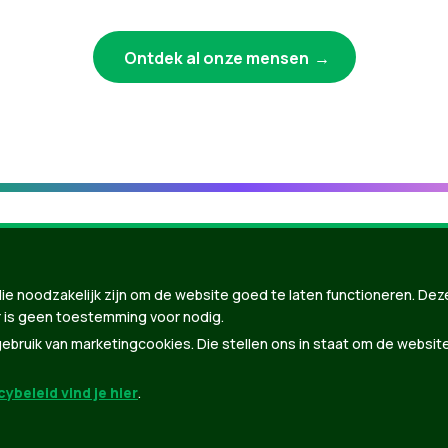
Ontdek al onze mensen
ie noodzakelijk zijn om de website goed te laten functioneren. Dez
 is geen toestemming voor nodig.
bruik van marketingcookies. Die stellen ons in staat om de websit
ybeleid vind je hier
.
nBuilder
| Gebouwd door
Tectonica