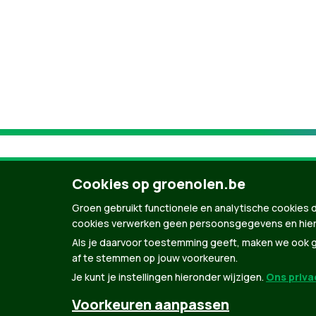
Cookies op groenolen.be
Groen gebruikt functionele en analytische cookies d
cookies verwerken geen persoonsgegevens en hier
Als je daarvoor toestemming geeft, maken we ook ge
af te stemmen op jouw voorkeuren.
Je kunt je instellingen hieronder wijzigen.
Ons privac
© Copyright Groen 2026 | Gemaakt met
Natio
Voorkeuren aanpassen